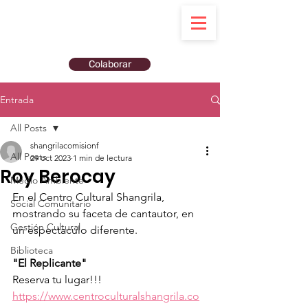
Colaborar
Entrada
All Posts
shangrilacomisionf
All Posts
29 oct 2023
1 min de lectura
Roy Berocay
Medio Ambiente
En el Centro Cultural Shangrila, 
Social Comunitario
mostrando su faceta de cantautor, en 
Gestión Cultural
un espectaculo diferente.
Biblioteca
"El Replicante"
Reserva tu lugar!!!
https://www.centroculturalshangrila.co