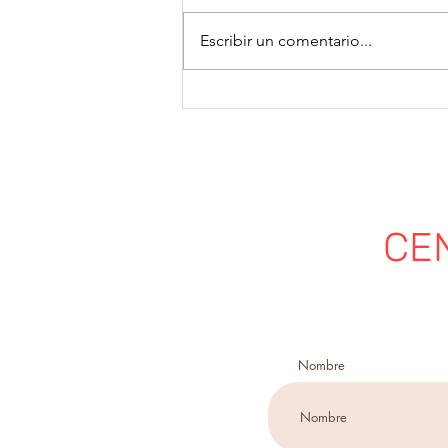
la Costa Desde el Centro Cultural
Shangrila y nuestro Proyecto
Escribir un comentario...
Canelón respondemos a la señal
del Día del Medio Ambiente.
Hoy celebramos el Día Mundial
del Medio Ambiente
CE
Nombre