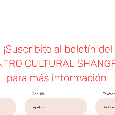
Shangrila Convoca a sus
socios/as a Asamblea General
Orden del día: -Memoria y
balance -Fecha elecciones
Noch
Comision...
de l
Vier
¡Suscribite al boletín del
20:
NTRO CULTURAL SHANGR
para más información!
Apellido
Teléfon