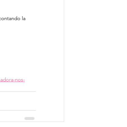
 contando la 
nadora-nos-