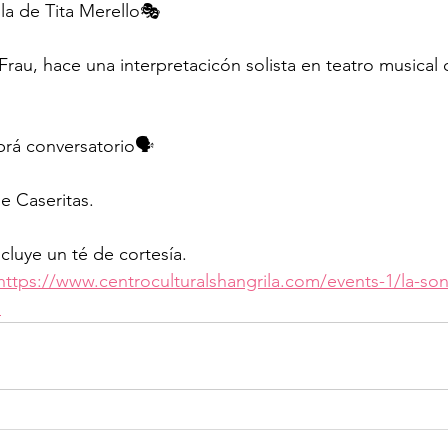
la de Tita Merello🎭
n Frau, hace una interpretacicón solista en teatro musical
rá conversatorio🗣️
e Caseritas.
ncluye un té de cortesía. 
https://www.centroculturalshangrila.com/events-1/la-so
o