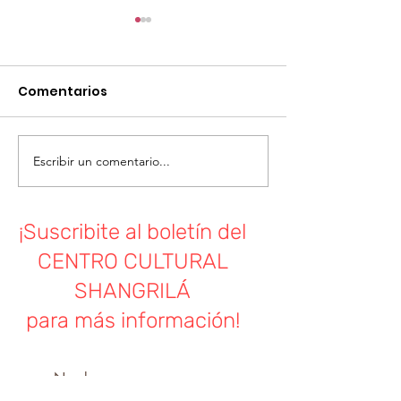
Comentarios
Teatro musical
Escribir un comentario...
Noche de cine
fábula de la t
la flor. Vierne
¡Suscribite al boletín del
junio, 20:30h
CENTRO CULTURAL
SHANGRILÁ
para más información!
Nombre