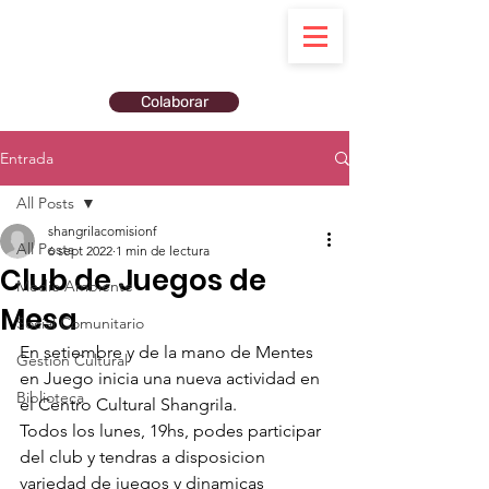
Colaborar
Entrada
All Posts
shangrilacomisionf
All Posts
6 sept 2022
1 min de lectura
Club de Juegos de
Medio Ambiente
Mesa
Social Comunitario
En setiembre y de la mano de Mentes 
Gestión Cultural
en Juego inicia una nueva actividad en 
Biblioteca
el Centro Cultural Shangrila.
Todos los lunes, 19hs, podes participar 
del club y tendras a disposicion 
variedad de juegos y dinamicas 