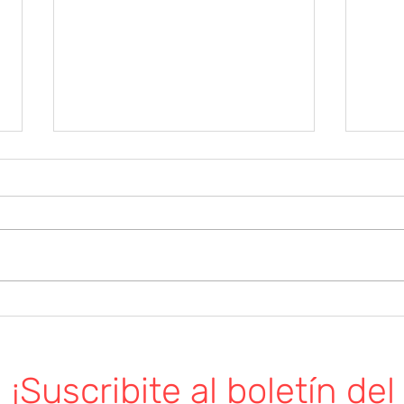
Asamblea General
Comisión pro fomento de
Shangrila Convoca a sus
socios/as a Asamblea General
Tea
Orden del día: -Memoria y
balance -Fecha elecciones
Comision...
¡Suscribite al boletín del