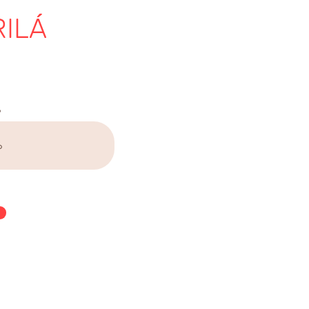
ILÁ
o