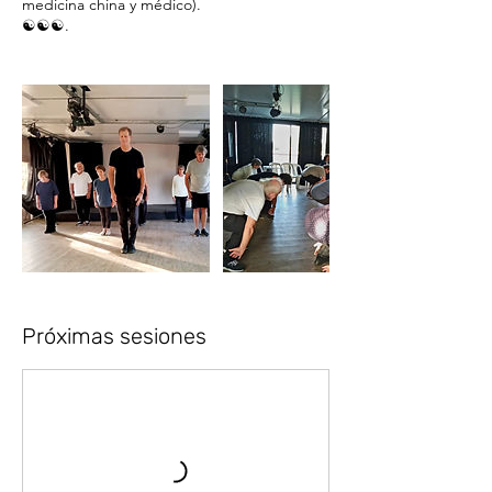
medicina china y médico).
☯️☯️☯️.
Próximas sesiones