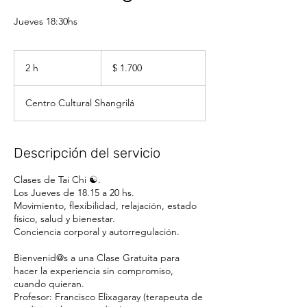
Jueves 18:30hs
1.700
pesos
2 h
2
$ 1.700
uruguayos
h
Centro Cultural Shangrilá
Descripción del servicio
Clases de Tai Chi ☯️.
Los Jueves de 18.15 a 20 hs.
Movimiento, flexibilidad, relajación, estado
físico, salud y bienestar.
Conciencia corporal y autorregulación.
Bienvenid@s a una Clase Gratuita para
hacer la experiencia sin compromiso,
cuando quieran.
Profesor: Francisco Elixagaray (terapeuta de