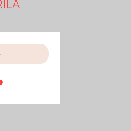
ILÁ
o