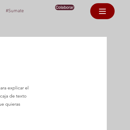
Colaborar
#Sumate
ra explicar el
caja de texto
ue quieras