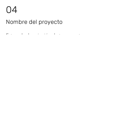
04
Nombre del proyecto
Esta es la descripción de tu proyecto.
Ofrece una breve descripción para
explicar el contexto y antecedentes
de tu trabajo. Haz clic en “Editar
texto” o doble clic en la caja para
comenzar.
¡Suscribite al boletín del
CENTRO CULTURAL
SHANGRILÁ