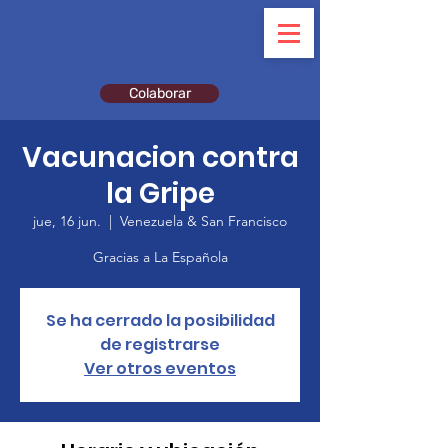
Colaborar
Vacunacion contra
la Gripe
jue, 16 jun.
  |  
Venezuela & San Francisco
Gracias a La Española
Se ha cerrado la posibilidad
de registrarse
Ver otros eventos