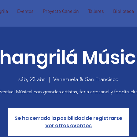
rilá
Eventos
Proyecto Canelón
Talleres
Biblioteca
hangrilá Músi
sáb, 23 abr.
  |  
Venezuela & San Francisco
Festival Músical con grandes artistas, feria artesanal y foodtrucks
Se ha cerrado la posibilidad de registrarse
Ver otros eventos