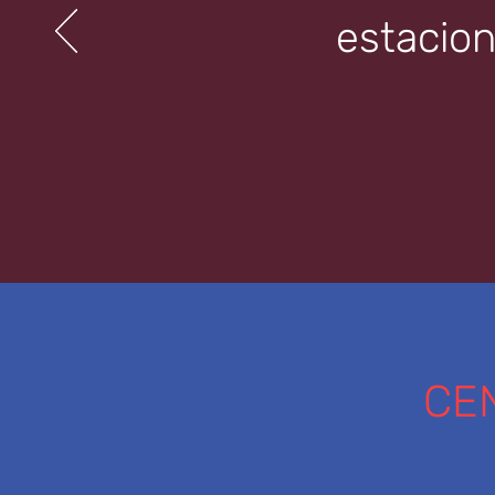
estacion
CE