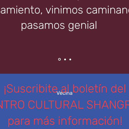
amiento, vinimos caminand
pasamos genial
¡Suscribite al boletín del
Vecina
NTRO CULTURAL SHANGR
para más información!