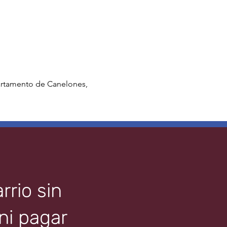
partamento de Canelones,
rrio sin
 ni pagar