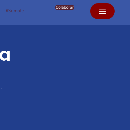
Colaborar
#Sumate
ca
.