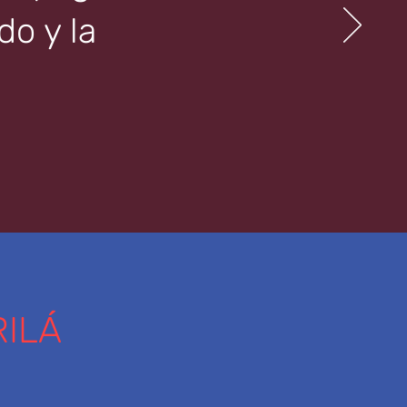
o y la
ILÁ