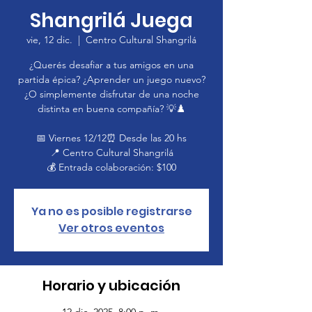
Shangrilá Juega
vie, 12 dic.
  |  
Centro Cultural Shangrilá
¿Querés desafiar a tus amigos en una
partida épica? ¿Aprender un juego nuevo?
¿O simplemente disfrutar de una noche
distinta en buena compañía? 💡♟️
📅 Viernes 12/12⏰ Desde las 20 hs
📍 Centro Cultural Shangrilá
💰 Entrada colaboración: $100
Ya no es posible registrarse
Ver otros eventos
Horario y ubicación