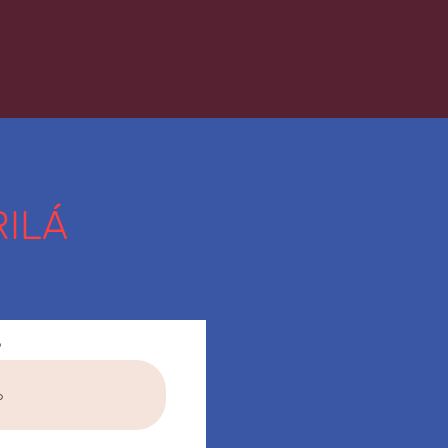
ILÁ
o