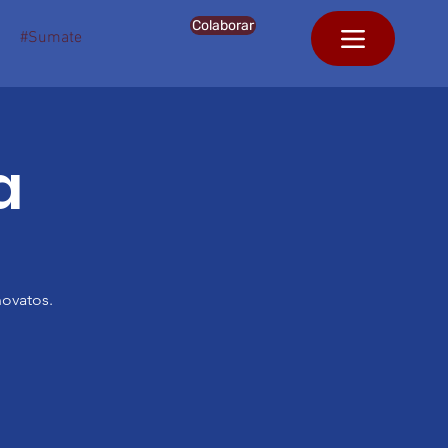
Colaborar
#Sumate
a
novatos.