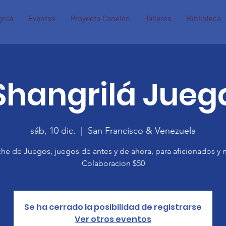
rilá
Eventos
Proyecto Canelón
Talleres
Biblioteca
Shangrilá Jueg
sáb, 10 dic.
  |  
San Francisco & Venezuela
he de Juegos, juegos de antes y de ahora, para aficionados y 
Colaboracion $50
Se ha cerrado la posibilidad de registrarse
Ver otros eventos