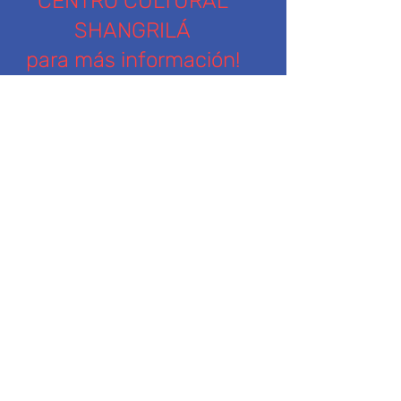
CENTRO CULTURAL
SHANGRILÁ
para más información!
Nombre
Apellido
Ingresa tu dirección de email
Teléfono
Suscribirse