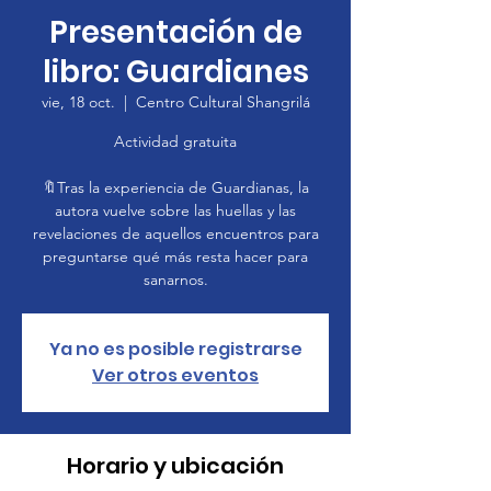
Presentación de
libro: Guardianes
vie, 18 oct.
  |  
Centro Cultural Shangrilá
Actividad gratuita
🔖Tras la experiencia de Guardianas, la
autora vuelve sobre las huellas y las
revelaciones de aquellos encuentros para
preguntarse qué más resta hacer para
sanarnos.
Ya no es posible registrarse
Ver otros eventos
Horario y ubicación