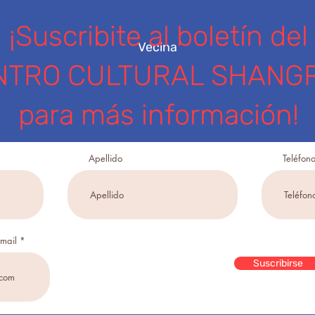
¡Suscribite al boletín del
Vecina
NTRO CULTURAL SHANGR
para más información!
Apellido
Teléfon
email
Suscribirse