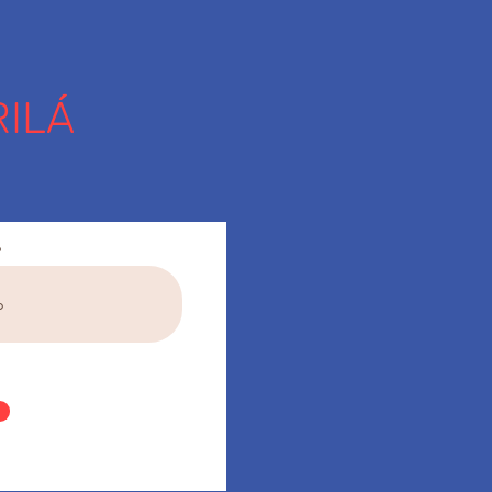
ILÁ
o