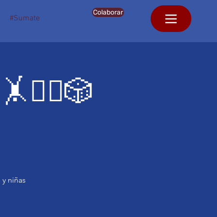
Colaborar
#Sumate
🤸‍♀️🎲
 y niñas