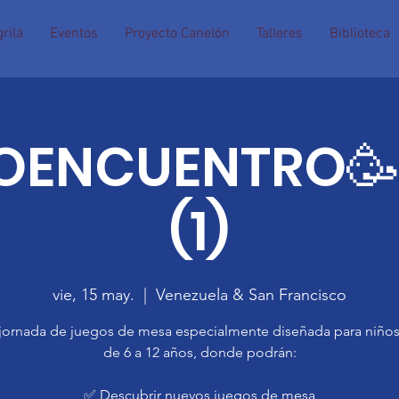
rilá
Eventos
Proyecto Canelón
Talleres
Biblioteca
ENCUENTRO🥳🤸
(1)
vie, 15 may.
  |  
Venezuela & San Francisco
jornada de juegos de mesa especialmente diseñada para niños
de 6 a 12 años, donde podrán:
✅ Descubrir nuevos juegos de mesa