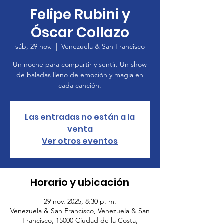
Felipe Rubini y
Óscar Collazo
sáb, 29 nov.
  |  
Venezuela & San Francisco
Un noche para compartir y sentir. Un show
de baladas lleno de emoción y magia en
cada canción.
Las entradas no están a la
venta
Ver otros eventos
Horario y ubicación
29 nov. 2025, 8:30 p. m.
Venezuela & San Francisco, Venezuela & San
Francisco, 15000 Ciudad de la Costa,