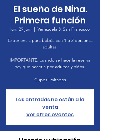
El sueño de Nina.
Primera función
lun, 29 jun.
  |  
Venezuela & San Francisco
Experiencia para bebés con 1 o 2 personas
adultas.
IMPORTANTE: cuando se hace la reserva
hay que hacerla por adultos y niños.
Cupos limitados
Las entradas no están a la
venta
Ver otros eventos