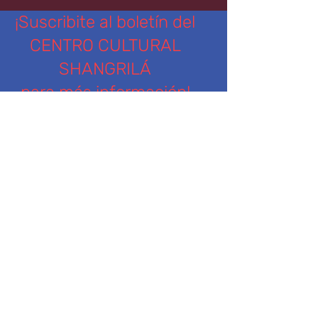
¡Suscribite al boletín del
CENTRO CULTURAL
SHANGRILÁ
para más información!
Nombre
Apellido
Ingresa tu dirección de email
Teléfono