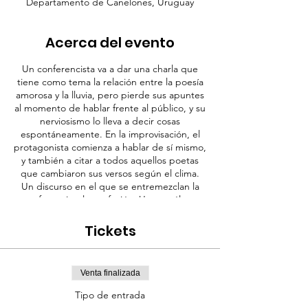
Departamento de Canelones, Uruguay
Acerca del evento
Un conferencista va a dar una charla que
tiene como tema la relación entre la poesía
amorosa y la lluvia, pero pierde sus apuntes
al momento de hablar frente al público, y su
nerviosismo lo lleva a decir cosas
espontáneamente. En la improvisación, el
protagonista comienza a hablar de sí mismo,
y también a citar a todos aquellos poetas
que cambiaron sus versos según el clima.
Un discurso en el que se entremezclan la
conferencia y la confesión. Un monólogo
escrito por el autor mexicano Juan Villoro
que versa sobre la vida de los libros y las
Tickets
emociones que éstos despiertan.
Venta finalizada
Tipo de entrada