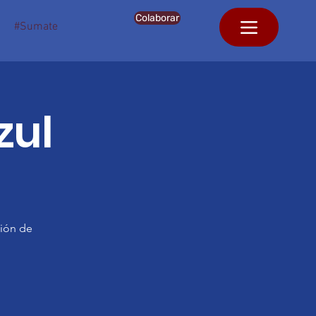
Colaborar
#Sumate
zul
ción de