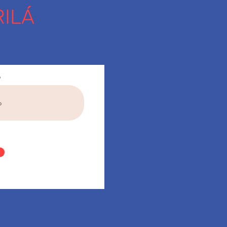
ILÁ
o