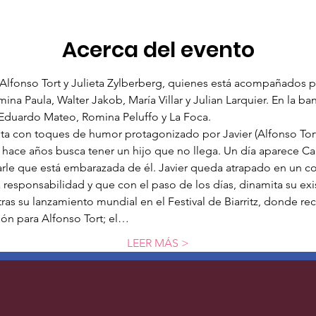
Acerca del evento
 Alfonso Tort y Julieta Zylberberg, quienes está acompañados p
ina Paula, Walter Jakob, María Villar y Julian Larquier. En la b
 Eduardo Mateo, Romina Peluffo y La Foca. 
ta con toques de humor protagonizado por Javier (Alfonso Tort) 
 hace años busca tener un hijo que no llega.
Un día aparece Ca
tarle que está embarazada de él. Javier queda atrapado en un c
a responsabilidad y que con el paso de los días, dinamita su exis
tras su lanzamiento mundial en el Festival de Biarritz, donde re
ión para Alfonso Tort; el…
LEER MÁS >