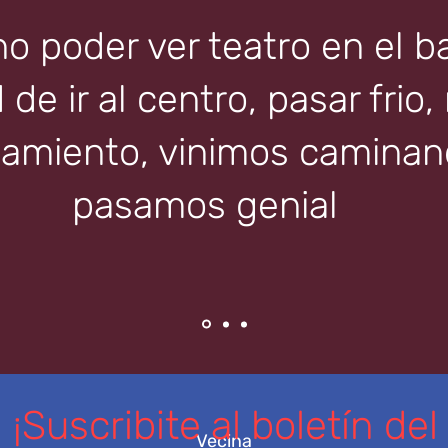
 poder ver teatro en el ba
de ir al centro, pasar frio,
amiento, vinimos caminand
pasamos genial
¡Suscribite al boletín del
Vecina