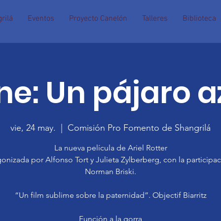
rilá
Eventos
Proyecto Canelón
Talleres
Biblioteca
ne: Un pájaro a
vie, 24 may.
  |  
Comisión Pro Fomento de Shangrilá
La nueva película de Ariel Rotter
onizada por Alfonso Tort y Julieta Zylberberg, con la participa
Norman Briski.
“Un film sublime sobre la paternidad”. Objectif Biarritz
Función a la gorra