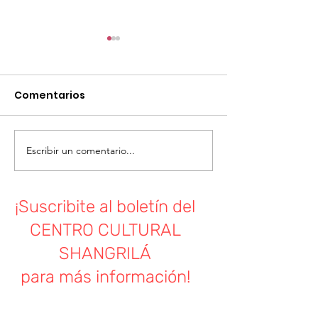
Asamblea General
Comisión pro fomento de
Comentarios
Shangrila Convoca a sus
socios/as a Asamblea General
Teatro musica
Orden del día: -Memoria y
balance -Fecha elecciones
Escribir un comentario...
Comision...
¡Suscribite al boletín del
CENTRO CULTURAL
SHANGRILÁ
para más información!