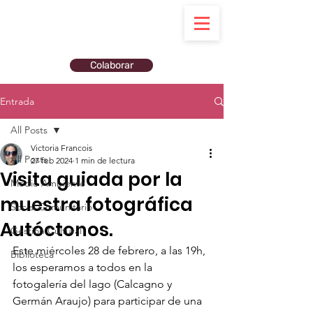
Colaborar
Entrada
All Posts
Victoria Francois
All Posts
27 feb 2024
1 min de lectura
Visita guiada por la
Medio Ambiente
muestra fotográfica
Social Comunitario
Autóctonos.
Gestión Cultural
Este miércoles 28 de febrero, a las 19h, 
Biblioteca
los esperamos a todos en la 
fotogalería del lago (Calcagno y 
Germán Araujo) para participar de una 