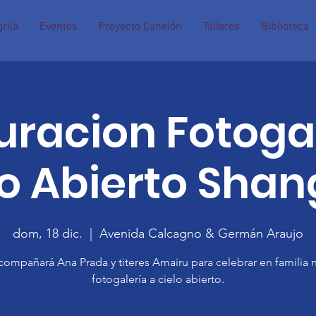
rilá
Eventos
Proyecto Canelón
Talleres
Biblioteca
uracion Fotogal
o Abierto Shan
dom, 18 dic.
  |  
Avenida Calcagno & Germán Araujo
ompañará Ana Prada y titeres Amairu para celebrar en familia 
fotogalería a cielo abierto.