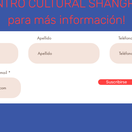
NTRO CULTURAL SHANGR
para más información!
Apellido
Teléfon
email
Suscribirse