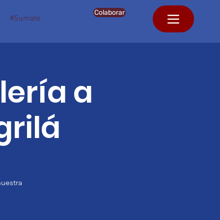
Colaborar
#Sumate
ería a
grilá
nuestra