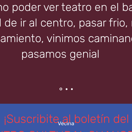
 poder ver teatro en el ba
de ir al centro, pasar frio,
amiento, vinimos caminand
pasamos genial
¡Suscribite al boletín del
Vecina